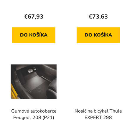
plast Peugeot 208
u
v
(P21)
k
€67,93
€73,63
t
o
v
DO KOŠÍKA
DO KOŠÍKA
Gumové autokoberce
Nosič na bicykel Thule
Peugeot 208 (P21)
EXPERT 298
Priemerné