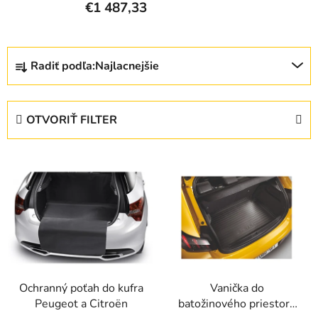
€1 487,33
R
Radiť podľa:
Najlacnejšie
a
d
e
OTVORIŤ FILTER
n
i
V
e
ý
p
p
r
i
o
s
d
p
u
r
k
Ochranný poťah do kufra
Vanička do
o
t
Peugeot a Citroën
batožinového priestoru
d
o