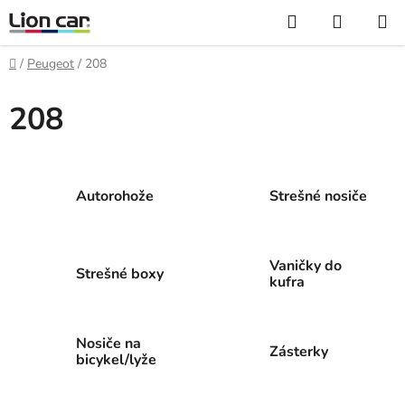
Prejsť
Hľadať
NÁKUP
na
KOŠÍK
obsah
Domov
/
Peugeot
/
208
208
Autorohože
Strešné nosiče
Vaničky do
Strešné boxy
kufra
Nosiče na
Zásterky
bicykel/lyže