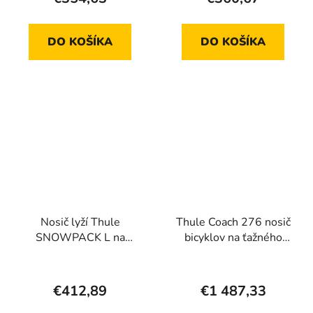
DO KOŠÍKA
DO KOŠÍKA
Nosič lyží Thule
Thule Coach 276 nosič
SNOWPACK L na
bicyklov na ťažného
strešné nosiče - 6 párov
zariadenia 3 bicykle
lyží
€412,89
€1 487,33