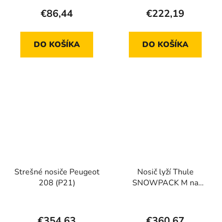
hodnotenie
€86,44
€222,19
produktu
je
DO KOŠÍKA
DO KOŠÍKA
5,0
z
5
hviezdičiek.
Strešné nosiče Peugeot
Nosič lyží Thule
208 (P21)
SNOWPACK M na
strešné nosiče - 4 páry
lyží
€354,63
€360,67