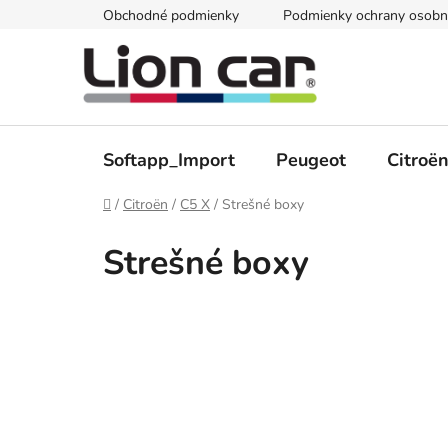
Prejsť
Obchodné podmienky
Podmienky ochrany osobn
na
obsah
Softapp_Import
Peugeot
Citroë
Domov
/
Citroën
/
C5 X
/
Strešné boxy
Strešné boxy