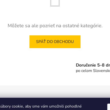
Môžete sa ale pozrieť na ostatné kategórie.
SPÄŤ DO OBCHODU
Doručenie 5-8 dn
po celom Slovensk
Lioncar.sk
úbory cookie, aby sme vám umožnili pohodlné