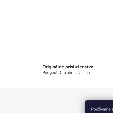
Originálne príslušenstvo
Peugeot, Citroën a Nissan
Z
á
p
Používame s