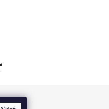
í
u
Súhlasím