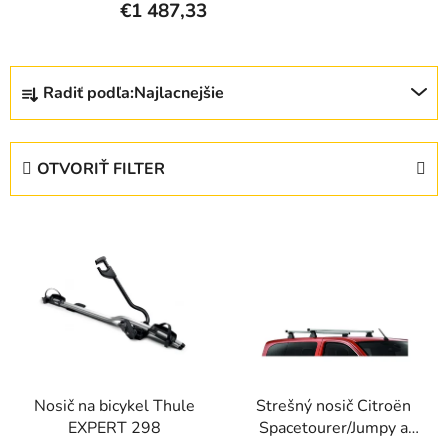
€1 487,33
R
Radiť podľa:
Najlacnejšie
a
d
e
OTVORIŤ FILTER
n
i
V
e
ý
p
p
r
i
o
s
d
p
u
r
k
Nosič na bicykel Thule
Strešný nosič Citroën
o
t
EXPERT 298
Spacetourer/Jumpy a
d
o