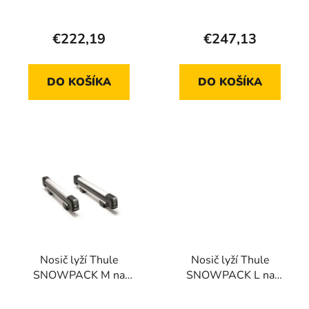
Peugeot
u
v
Traveller/Expert 1ks
k
€222,19
€247,13
t
o
v
DO KOŠÍKA
DO KOŠÍKA
Nosič lyží Thule
Nosič lyží Thule
SNOWPACK M na
SNOWPACK L na
strešné nosiče - 4 páry
strešné nosiče - 6 párov
lyží
lyží