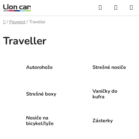
Prejsť
Hľadať
NÁKUP
na
KOŠÍK
obsah
Domov
/
Peugeot
/
Traveller
Traveller
Autorohože
Strešné nosiče
Vaničky do
Strešné boxy
kufra
Nosiče na
Zásterky
bicykel/lyže