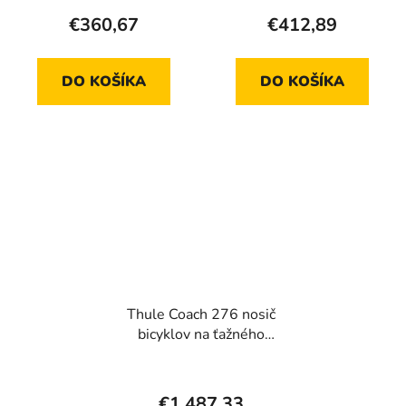
€360,67
€412,89
DO KOŠÍKA
DO KOŠÍKA
Thule Coach 276 nosič
bicyklov na ťažného
zariadenia 3 bicykle
€1 487,33