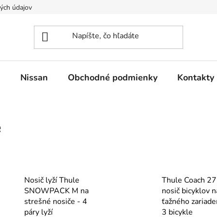
ých údajov
n
Nissan
Obchodné podmienky
Kontakty
e
Nosič lyží Thule
Thule Coach 2
SNOWPACK M na
nosič bicyklov n
strešné nosiče - 4
ťažného zariade
páry lyží
3 bicykle