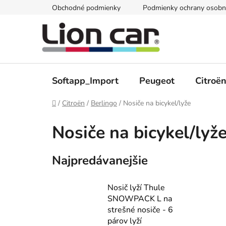
Prejsť
Obchodné podmienky
Podmienky ochrany osobn
na
obsah
Softapp_Import
Peugeot
Citroë
Domov
/
Citroën
/
Berlingo
/
Nosiče na bicykel/lyže
Nosiče na bicykel/lyž
Najpredávanejšie
Nosič lyží Thule
SNOWPACK L na
strešné nosiče - 6
párov lyží