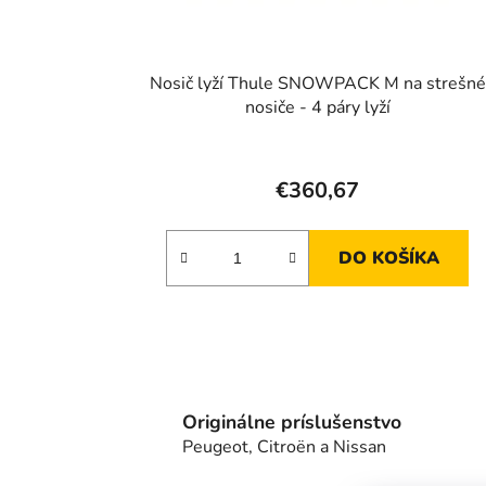
u
k
t
Nosič lyží Thule SNOWPACK M na strešné
o
nosiče - 4 páry lyží
v
€360,67
DO KOŠÍKA
Originálne príslušenstvo
Peugeot, Citroën a Nissan