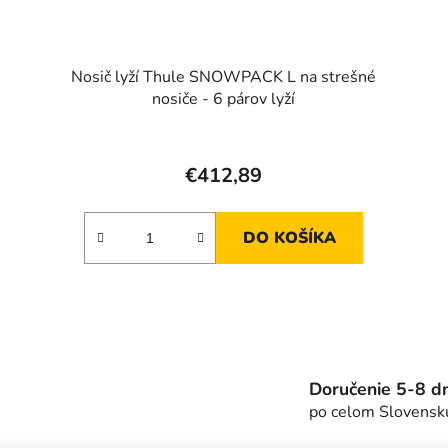
Nosič lyží Thule SNOWPACK L na strešné
nosiče - 6 párov lyží
€412,89
DO KOŠÍKA
O
v
l
á
Doručenie 5-8 dn
d
po celom Slovensk
a