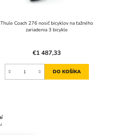
v
Thule Coach 276 nosič bicyklov na ťažného
zariadenia 3 bicykle
€1 487,33
DO KOŠÍKA
í
u