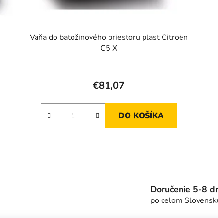
Vaňa do batožinového priestoru plast Citroën
C5 X
€81,07
DO KOŠÍKA
O
v
l
á
Doručenie 5-8 dn
d
po celom Slovensk
a