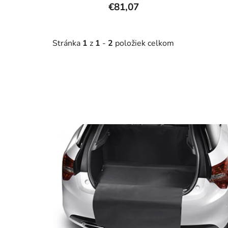
€81,07
Stránka
1
z
1
-
2
položiek celkom
V
ý
p
i
s
p
r
o
d