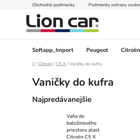
Prejsť
Obchodné podmienky
Podmienky ochrany osobn
na
obsah
Softapp_Import
Peugeot
Citroë
Domov
/
Citroën
/
C5 X
/
Vaničky do kufra
Vaničky do kufra
Najpredávanejšie
Vaňa do
batožinového
priestoru plast
Citroën C5 X