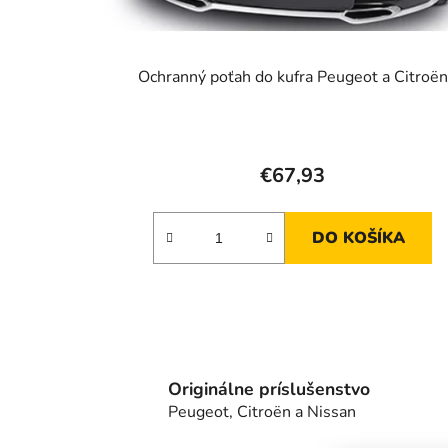
u
k
t
Ochranný poťah do kufra Peugeot a Citroën
o
v
€67,93
DO KOŠÍKA
Originálne príslušenstvo
Peugeot, Citroën a Nissan