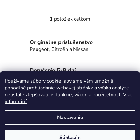
1
položiek celkom
O
v
l
Originálne príslušenstvo
á
d
Peugeot, Citroën a Nissan
a
c
i
Doručenie 5-8 dní
e
po celom Slovensku
Používame súbory cookie, aby sme vám umožnili
p
pohodlné prehliadanie webovej stránky a vďaka analýze
r
Z
neustále zlepšovali jej funkcie, výkon a použiteľnosť.
Viac
v
informácií
á
k
Lioncar.sk
p
y
Nastavenie
v
ä
ý
t
p
Vytvoril Shoptet
i
Súhlasím
i
Copyright 2026
E-shop LION CAR
. Všetky práva