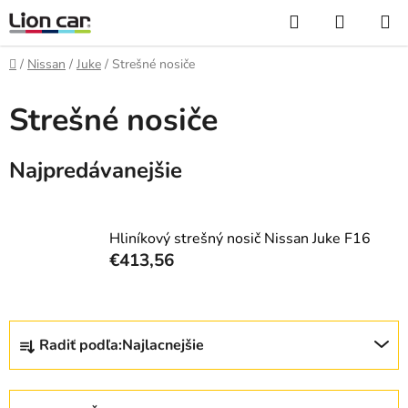
Prejsť
Hľadať
NÁKUP
na
KOŠÍK
obsah
Domov
/
Nissan
/
Juke
/
Strešné nosiče
Strešné nosiče
Najpredávanejšie
Hliníkový strešný nosič Nissan Juke F16
€413,56
R
Radiť podľa:
Najlacnejšie
a
d
e