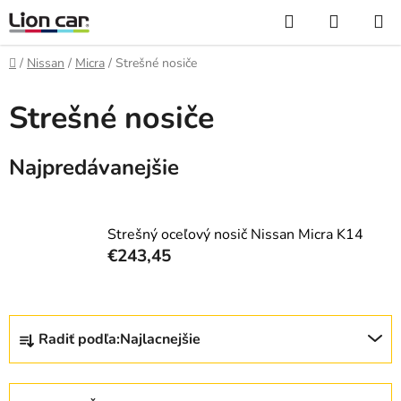
Prejsť
Hľadať
NÁKUP
na
KOŠÍK
obsah
Domov
/
Nissan
/
Micra
/
Strešné nosiče
Strešné nosiče
Najpredávanejšie
Strešný oceľový nosič Nissan Micra K14
€243,45
R
Radiť podľa:
Najlacnejšie
a
d
e