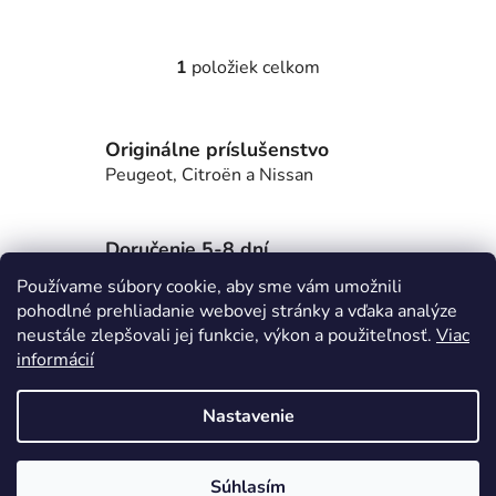
1
položiek celkom
O
v
l
Originálne príslušenstvo
á
d
Peugeot, Citroën a Nissan
a
c
i
Doručenie 5-8 dní
e
po celom Slovensku
Používame súbory cookie, aby sme vám umožnili
p
pohodlné prehliadanie webovej stránky a vďaka analýze
r
Z
neustále zlepšovali jej funkcie, výkon a použiteľnosť.
Viac
v
informácií
á
k
Lioncar.sk
p
y
Nastavenie
v
ä
ý
t
p
Vytvoril Shoptet
i
Súhlasím
i
Copyright 2026
E-shop LION CAR
. Všetky práva