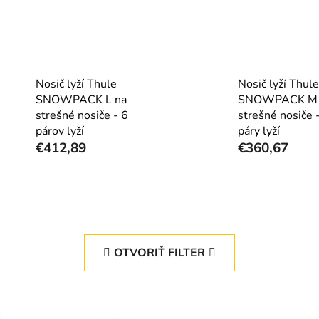
Nosič lyží Thule
Nosič lyží Thule
SNOWPACK L na
SNOWPACK M 
strešné nosiče - 6
strešné nosiče 
párov lyží
páry lyží
€412,89
€360,67
OTVORIŤ FILTER