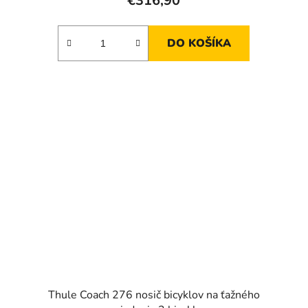
€316,90
DO KOŠÍKA
Thule Coach 276 nosič bicyklov na ťažného