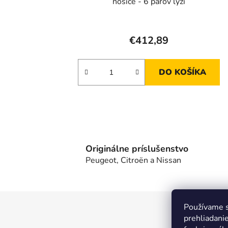
nosiče - 6 párov lyží
€412,89
DO KOŠÍKA
Originálne príslušenstvo
Peugeot, Citroën a Nissan
Z
Používame s
prehliadanie
á