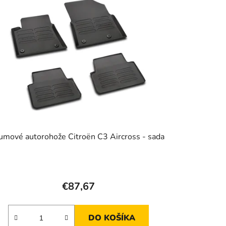
r
o
d
u
k
t
o
v
umové autorohože Citroën C3 Aircross - sada
€87,67
DO KOŠÍKA