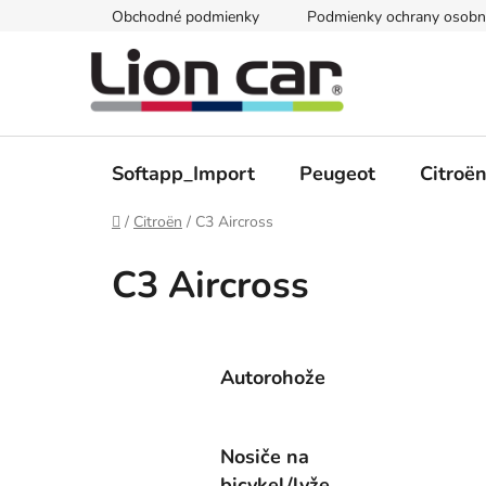
Prejsť
Obchodné podmienky
Podmienky ochrany osobn
na
obsah
Softapp_Import
Peugeot
Citroë
Domov
/
Citroën
/
C3 Aircross
C3 Aircross
Autorohože
Nosiče na
bicykel/lyže