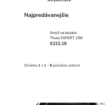
Najpredávanejšie
Nosič na bicykel
Thule EXPERT 298
€222,19
Stránka
1
z
1
-
8
položiek celkom
V
ý