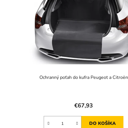
p
i
s
p
r
o
d
u
k
t
Ochranný poťah do kufra Peugeot a Citroën
o
v
€67,93
DO KOŠÍKA