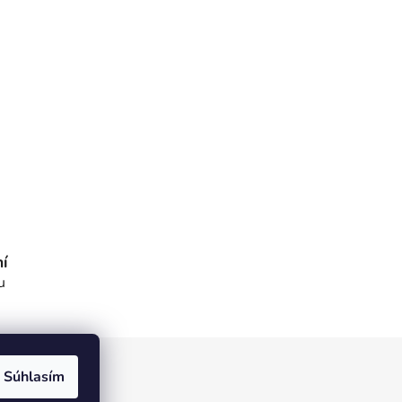
í
u
Súhlasím