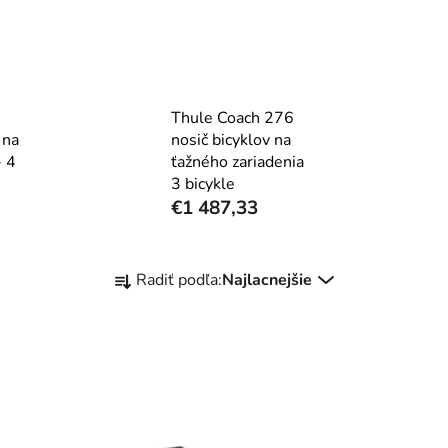
Thule Coach 276
na
nosič bicyklov na
- 4
ťažného zariadenia
3 bicykle
€1 487,33
R
Radiť podľa:
Najlacnejšie
a
d
e
n
i
e
p