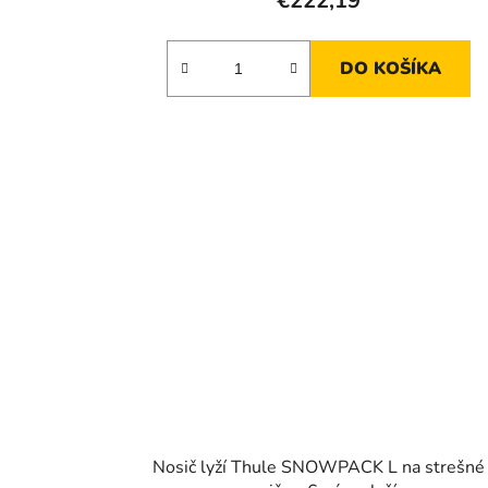
€222,19
DO KOŠÍKA
Nosič lyží Thule SNOWPACK L na strešné