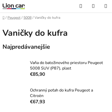
Prejsť
Hľadať
NÁKUP
na
KOŠÍK
obsah
Domov
/
Peugeot
/
5008
/
Vaničky do kufra
Vaničky do kufra
Najpredávanejšie
Vaňa do batožinového priestoru Peugeot
5008 SUV (P87), plast
€85,90
Ochranný poťah do kufra Peugeot a
Citroën
€67,93