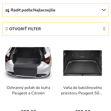
R
Radiť podľa:
Najlacnejšie
a
d
e
OTVORIŤ FILTER
n
i
V
e
ý
p
p
r
i
o
s
d
p
u
r
k
Ochranný poťah do kufra
Vaňa do batožinového
o
t
Peugeot a Citroën
priestoru Peugeot 5008
d
o
SUV (P87), plast
u
v
k