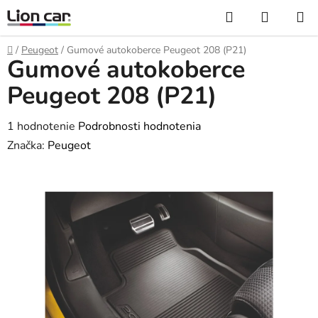
Prejsť
Hľadať
NÁKUP
na
KOŠÍK
obsah
Domov
/
Peugeot
/
Gumové autokoberce Peugeot 208 (P21)
Gumové autokoberce
Peugeot 208 (P21)
Priemerné
1 hodnotenie
Podrobnosti hodnotenia
hodnotenie
Značka:
Peugeot
produktu
je
5,0
z
5
hviezdičiek.