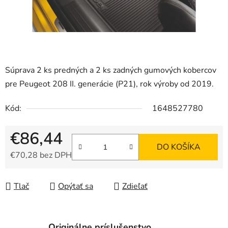
Súprava 2 ks predných a 2 ks zadných gumových kobercov
pre Peugeot 208 II. generácie (P21), rok výroby od 2019.
Kód:
1648527780
€86,44
DO KOŠÍKA
€70,28 bez DPH
Jednotková cena:
Tlač
Opýtať sa
Zdieľať
Originálne príslušenstvo