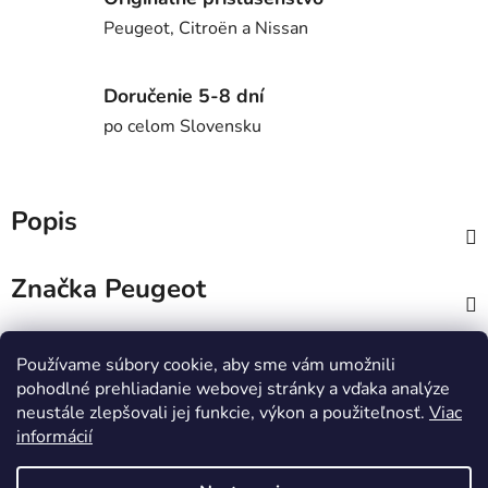
Peugeot, Citroën a Nissan
Doručenie 5-8 dní
po celom Slovensku
Popis
Značka
Peugeot
Diskusia
Používame súbory cookie, aby sme vám umožnili
pohodlné prehliadanie webovej stránky a vďaka analýze
Z
neustále zlepšovali jej funkcie, výkon a použiteľnosť.
Viac
informácií
á
Lioncar.sk
p