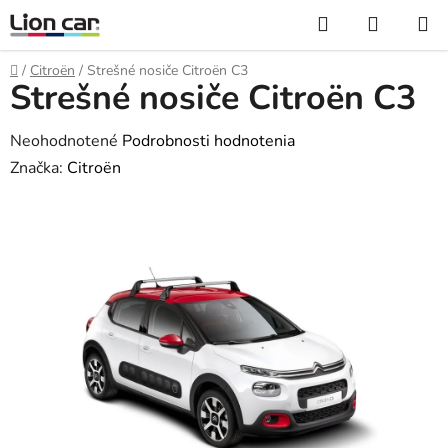
Prejsť
Hľadať
NÁKUP
na
KOŠÍK
obsah
Domov
/
Citroën
/
Strešné nosiče Citroën C3
Strešné nosiče Citroën C3
Priemerné
Neohodnotené
Podrobnosti hodnotenia
hodnotenie
Značka:
Citroën
produktu
je
0,0
z
5
hviezdičiek.