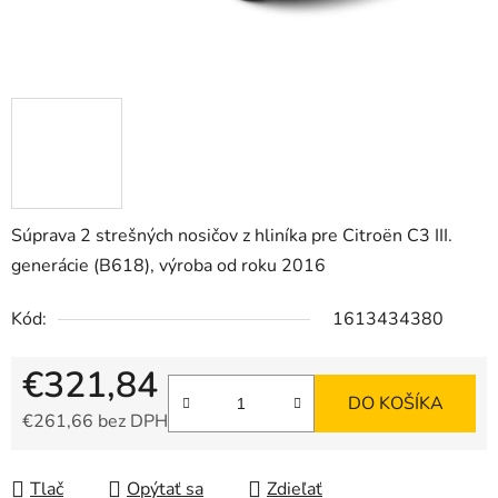
Súprava 2 strešných nosičov z hliníka pre Citroën C3 III.
generácie (B618), výroba od roku 2016
Kód:
1613434380
€321,84
DO KOŠÍKA
€261,66 bez DPH
Jednotková cena:
Tlač
Opýtať sa
Zdieľať