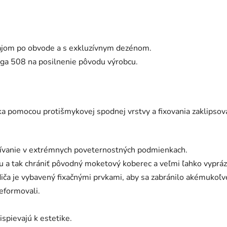
jom po obvode a s exkluzívnym dezénom.
oga 508 na posilnenie pôvodu výrobcu.
a pomocou protišmykovej spodnej vrstvy a fixovania zaklipsova
ívanie v extrémnych poveternostných podmienkach.
ku a tak chrániť pôvodný moketový koberec a veľmi ľahko vyprá
ča je vybavený fixačnými prvkami, aby sa zabránilo akémukoľve
eformovali.
ispievajú k estetike.