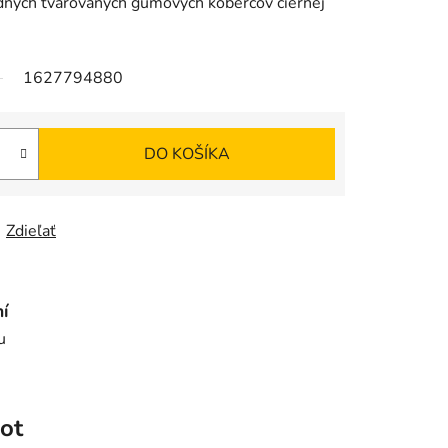
dných tvarovaných gumových kobercov čiernej
1627794880
DO KOŠÍKA
Zdieľať
í
u
ot