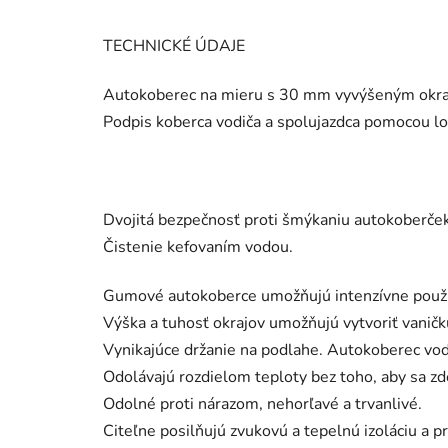
TECHNICKÉ ÚDAJE
Autokoberec na mieru s 30 mm vyvýšeným okra
Podpis koberca vodiča a spolujazdca pomocou l
Dvojitá bezpečnosť proti šmýkaniu autokoberček
Čistenie kefovaním vodou.
Gumové autokoberce umožňujú intenzívne použ
Výška a tuhosť okrajov umožňujú vytvoriť vanič
Vynikajúce držanie na podlahe. Autokoberec vodi
Odolávajú rozdielom teploty bez toho, aby sa zd
Odolné proti nárazom, nehorľavé a trvanlivé.
Citeľne posilňujú zvukovú a tepelnú izoláciu a pr