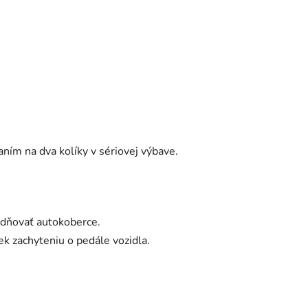
ním na dva kolíky v sériovej výbave.
zdňovať autokoberce.
k zachyteniu o pedále vozidla.