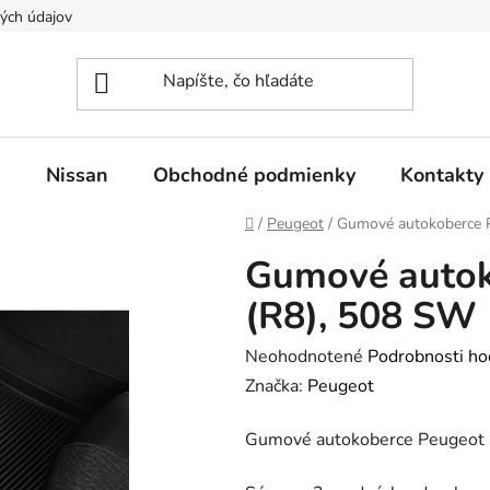
ých údajov
n
Nissan
Obchodné podmienky
Kontakty
Domov
/
Peugeot
/
Gumové autokoberce P
Gumové autok
(R8), 508 SW 
Priemerné
Neohodnotené
Podrobnosti ho
hodnotenie
Značka:
Peugeot
produktu
Gumové autokoberce Peugeot 
je
0,0