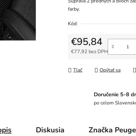
Súprava 2 predných a dvoch za
z
farby.
5
hviezdičiek.
Kód:
€95,84
€77,92 bez DPH
Jednotková cena:
Tlač
Opýtať sa
Doručenie 5-8 dn
po celom Slovensk
opis
Diskusia
Značka
Peuge